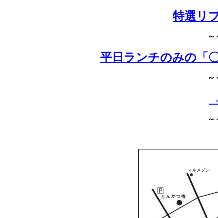
特選リ
～
平日ランチのみの「
～
～